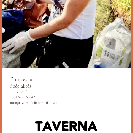
Francesca
Spécialités
Chef
+39 0577 355547
info@tavernadellaberardenga.it